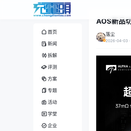
AOS新品切
首页
落尘
2026-04-03
·
新闻
拆解
评测
方案
专题
活动
学堂
企业