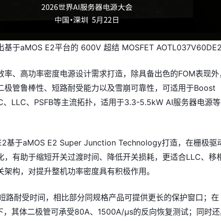
于aMOS E2平台的 600V 超结 MOSFET AOTL037V60DE
效率、高功率密度电源设计需求打造，除具备出色的FOM表现外
二极管鲁棒性、短路耐受能力以及雪崩可靠性，可适用于Boost
C、LLC、PSFB等主流拓扑，适用于3.3-5.5kW AI服务器电源
E2基于aMOS E2 Super Junction Technology打造，在栅极
化，有助于缩短开关过渡时间、降低开关损耗，更适合LLC、移
关架构，对提升整机功率密度具有积极作用。
μs短路耐受时间，相比部分同规格产品可提供更长的保护窗口；在
件下，其体二极管可承受80A、1500A/μs的反向恢复测试；同时