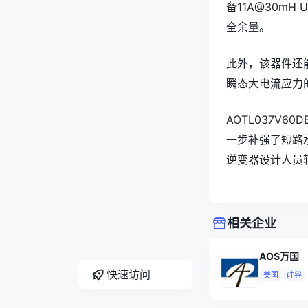
备11A@30m
全余量。
此外，该器件还能
瞬态大电流应力
AOTL037V
一步补强了短路
逆变器设计人员
相关企业
AOS万国
快速访问
美国
硅谷