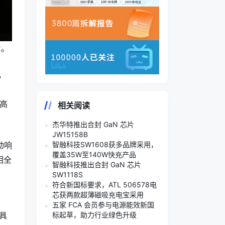
2。
，
等高
相关阅读
杰华特推出合封 GaN 芯片
JW15158B
智融科技SW1608获多品牌采用，
驱动响
覆盖35W至140W快充产品
相全
智融科技推出合封 GaN 芯片
SW1118S
符合新国标要求，ATL 506578电
芯获两款超薄磁吸充电宝采用
五家 FCA 会员参与电源能效新国
标起草，助力行业绿色升级
还具