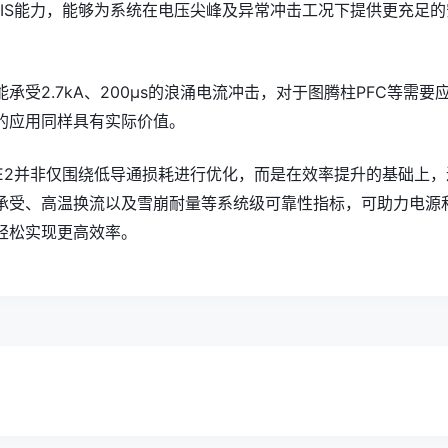
H UIS能力，能够为系统在电压尖峰及异常冲击工况下提供更充足的
承受2.7kA、200μs的浪涌电流冲击，对于图腾柱PFC等需要
的应用同样具有实际价值。
60DE2并非仅围绕低导通损耗进行优化，而是在效率提升的基础上，
承受、高温换流以及雪崩耐量等系统级可靠性指标，可助力电源
轻松实现更高效率。