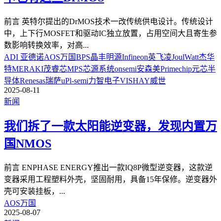
前言 英特尔提出的DrMOS技术一改传统供电设计。传统设计
中，上下行MOSFET和驱动IC独立放置，占用空间大且寄生参
数影响转换效率，对高
...
ADI 亚德诺
AOS万国
BPS晶丰明源
Infineon英飞凌
JoulWatt杰华
特
MERAKI茂睿芯
MPS芯源系统
onsemi安森美
Primechip元芯半
导体
Renesas瑞萨
uPl-semi力智电子
VISHAY威世
2025-08-11
新闻
我们拆了一款太阳能逆变器，发现内置万
国NMOS
前言 ENPHASE ENERGY推出一款IQ8P微型逆变器，这款逆
变器采用工程塑料外壳，坚固耐用，具备15年保修。逆变器外
壳可安装挂板，
...
AOS万国
2025-08-07