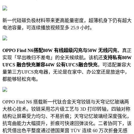
新一代硅碳负极材料带来更高能量密度，超薄机身下仍有超大
电池容量，可连续播放视频至多 25.9 小时。
OPPO Find N6搭配80W 有线超级闪充与50W 无线闪充
，真正
实现「早出晚归不差电」的全天候续航。该机还
支持私有
80W
UFCS 融合快充兼容
44W 公
有UFCS融合快充
，可适配兼容大
量第三方UFCS充电器，无论是在家中、办公室还是旅途中，
都能够轻松充电。
OPPO Find N6 搭载新一代钛合金天穹铰链与天穹记忆玻璃两
大核心技术。铰链采用芯片级工艺与 3D 打印转轴，四轴对称
结构让屏幕受力均匀、不易折痕；天穹记忆玻璃经深度强化，
抗弯曲能力大幅提升，折痕可快速回弹淡化。二者协同下，该
机凭借出色平整度通过
德国莱茵 TÜV
连续 60 万次折叠无感