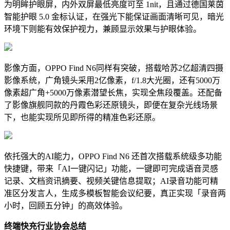
为明眸护眼屏，内外双屏最低亮度可至 1nit，且通过德国莱茵
智能护眼 5.0 金标认证，在强光下能保证画面清晰可见，暗光
环境下则能有效保护视力，兼顾显示效果与护眼体验。
影像方面，OPPO Find N6同样有突破，搭载哈苏2亿超清四摄
影像系统，广角镜头采用2亿像素，f/1.8大光圈，还有5000万
像素超广角+5000万像素潜望长焦，实现全焦段覆盖。还配备
了影像旗舰同款的丹霞色彩还原镜头，即便在复杂光线场景
下，也能实现所见即所得的精准色彩还原。
依托强大的AI能力，OPPO Find N6 还首次搭载系统级多功能
快捷键，带来「
AI一键闪记
」功能，一键即可完成语音灵感
记录、文档资讯摘要、视频关键信息提取；AI录音功能可精
准区分发言人，生成多模板智能会议纪要，真正实现「录音两
小时，回顾五分钟」的高效体验。
终端快充行业协会总结