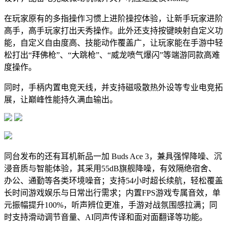
在玩家原有的多指操作习惯上进阶操控体验，让新手玩家进阶
高手，高手玩家打出天秀操作。此外还支持按键映射自定义功
能，自定义自由度高、技能动作覆盖广，让玩家能在手游中轻
松打出“拜佛枪”、“大跳枪”、“威龙喷气爆闪”等端游同款高难
度操作。
同时，手柄内置电竞天线，并支持磁吸散热外设等专业电竞拓
展，让巅峰性能持久满血输出。
同台发布的还有耳机新品一加 Buds Ace 3，兼具强悍降噪、沉
浸音质与智能体验，其采用55dB旗舰降噪，有效隔绝宿舍、
办公、通勤等各类环境噪音；支持54小时超长续航，轻松覆盖
长时间游戏娱乐与日常出行需求；内置FPS游戏专属音效，单
元振幅提升100%，听声辨位更准，手游对战氛围感拉满；同
时支持滑动调节音量、AI同声传译和面对面翻译等功能。