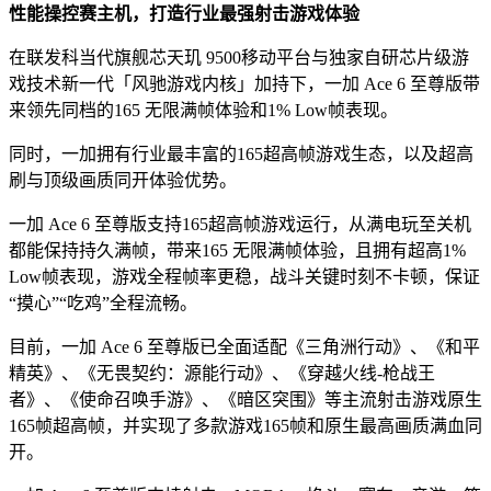
性能操控赛主机，打造行业最强射击游戏体验
在联发科当代旗舰芯天玑 9500移动平台与独家自研芯片级游
戏技术新一代「风驰游戏内核」加持下，一加 Ace 6 至尊版带
来领先同档的165 无限满帧体验和1% Low帧表现。
同时，一加拥有行业最丰富的165超高帧游戏生态，以及超高
刷与顶级画质同开体验优势。
一加 Ace 6 至尊版支持165超高帧游戏运行，从满电玩至关机
都能保持持久满帧，带来165 无限满帧体验，且拥有超高1%
Low帧表现，游戏全程帧率更稳，战斗关键时刻不卡顿，保证
“摸心”“吃鸡”全程流畅。
目前，一加 Ace 6 至尊版已全面适配《三角洲行动》、《和平
精英》、《无畏契约：源能行动》、《穿越火线-枪战王
者》、《使命召唤手游》、《暗区突围》等主流射击游戏原生
165帧超高帧，并实现了多款游戏165帧和原生最高画质满血同
开。