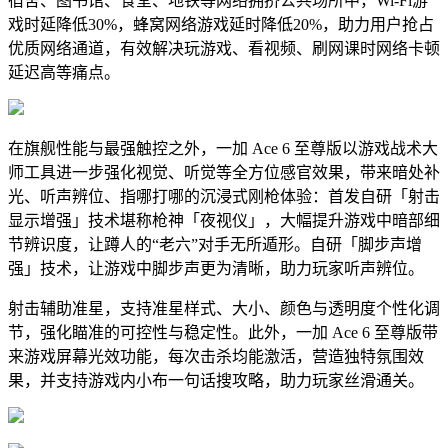
宿舍、图书馆、食堂、地铁等网络拥挤公共场所中，Wi-Fi游
戏时延降低30%，蜂窝网络游戏延时降低20%，助力用户抢占
优质网络通道，有效解决玩游戏、看视频、刷网课时网络卡顿
延迟高等痛点。
在旗舰性能与最强触控之外，一加 Ace 6 至尊版以游戏战术大
师工具进一步强化视觉、听觉等全方位感官效果，带来暗处补
光、听声辨位、指哪打哪的沉浸式刚枪体验：首发自研「射击
显示增强」技术堪称枪神「夜视仪」，大幅提升游戏中暗部细
节辨识度，让蹲人的“老六”对手无所遁形。自研「脚步声增
强」技术，让游戏中脚步声更为清晰，助力玩家听声辨位。
射击辅助准星，支持准星样式、大小、颜色与透明度个性化调
节，强化瞄准的可控性与稳定性。此外，一加 Ace 6 至尊版带
来游戏屏幕光效功能，每次击杀均能激活，营造独特氛围效
果，并支持游戏内小布一句话搜攻略，助力玩家丝滑通关。