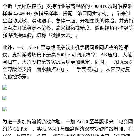
全新「灵犀触控芯」支持行业最高规格的 4000Hz 瞬时触控采
样率 与 480Hz 多指采样率，搭配「触显同步架构」，带来准
星启动灵敏、滑动跟手、急停干脆、开枪更快的体验，并支持
上百次开镜稳定不偏移、毫米级微操精度、微调视角不卡顿等
强悍微操体验，堪称「微操大师」。
此外，一加 Ace 6 至尊版还搭载主机手柄同系同规格的陀螺
仪，支持游戏场景下最高 500Hz 可调采样率，AK压枪、大范
围扫车、大角度拉枪等实战表现更加稳定。同时，一加 Ace 6
至尊版还支持「雨水触控2.0」、「手套模式」，从容应对复
杂触控场景。
为进一步加持流畅游戏体验，一加 Ace 6 至尊版带来「电竞网
络芯 G2 Pro」，实现 Wi-Fi 与蜂窝网络双模块硬件级增强，在