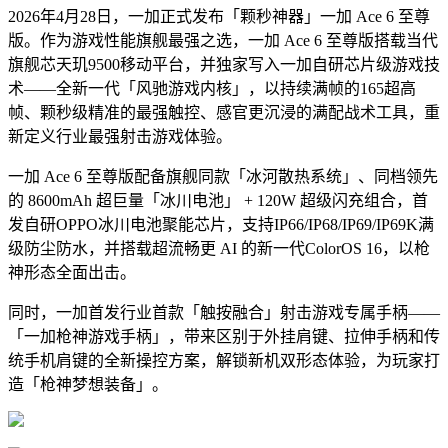
2026年4月28日，一加正式发布「颗秒神器」一加 Ace 6 至尊
版。作为游戏性能旗舰最强之选，一加 Ace 6 至尊版搭载当代
旗舰芯天玑9500移动平台，并独家写入一加自研芯片级游戏技
术——全新一代「风驰游戏内核」，以持续满帧的165超高
帧、颗秒级精准的最强触控、感官更沉浸的满配战术工具，重
新定义行业最强射击游戏体验。
一加 Ace 6 至尊版配备旗舰同款「冰河散热系统」、同档领先
的 8600mAh 超巨量「冰川电池」 + 120W 超级闪充组合，首
发自研OPPO冰川电池聚能芯片，支持IP66/IP68/IP69/IP69K满
级防尘防水，并搭载超流畅更 AI 的新一代ColorOS 16，以枪
神形态全面出击。
同时，一加首发行业首款「触按融合」射击游戏专属手柄——
「一加枪神游戏手柄」，带来区别于外挂肩键、拉伸手柄和传
统手机肩键的全新操控方案，解锁新机双形态体验，为玩家打
造「枪神梦想装备」。