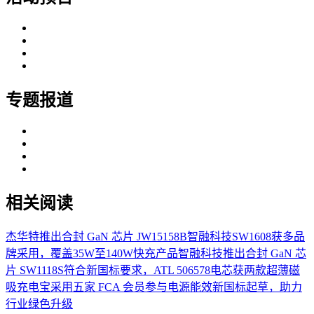
专题报道
相关阅读
杰华特推出合封 GaN 芯片 JW15158B
智融科技SW1608获多品
牌采用，覆盖35W至140W快充产品
智融科技推出合封 GaN 芯
片 SW1118S
符合新国标要求，ATL 506578电芯获两款超薄磁
吸充电宝采用
五家 FCA 会员参与电源能效新国标起草，助力
行业绿色升级