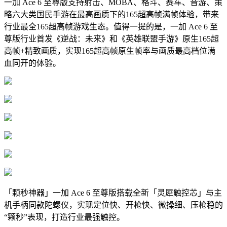
一加 Ace 6 至尊版支持射击、MOBA、格斗、赛车、音游、策
略六大类国民手游在最高画质下的165超高帧满帧体验，带来
行业最全165超高帧游戏生态。值得一提的是，一加 Ace 6 至
尊版行业首发《逆战：未来》和《英雄联盟手游》原生165超
高帧+精致画质，实现165超高帧原生帧率与画质最高档位满
血同开的体验。
「颗秒神器」一加 Ace 6 至尊版搭载全新「灵犀触控芯」与主
机手柄同款陀螺仪，实现定位快、开枪快、微操细、压枪稳的
“颗秒”表现，打造行业最强触控。