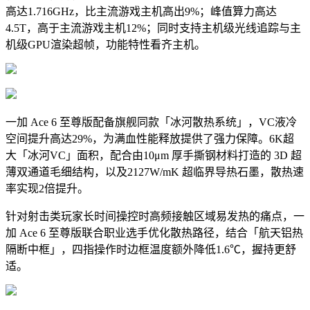
高达1.716GHz，比主流游戏主机高出9%；峰值算力高达
4.5T，高于主流游戏主机12%；同时支持主机级光线追踪与主
机级GPU渲染超帧，功能特性看齐主机。
一加 Ace 6 至尊版配备旗舰同款「冰河散热系统」，VC液冷
空间提升高达29%，为满血性能释放提供了强力保障。6K超
大「冰河VC」面积，配合由10μm 厚手撕钢材料打造的 3D 超
薄双通道毛细结构，以及2127W/mK 超临界导热石墨，散热速
率实现2倍提升。
针对射击类玩家长时间操控时高频接触区域易发热的痛点，一
加 Ace 6 至尊版联合职业选手优化散热路径，结合「航天铝热
隔断中框」，四指操作时边框温度额外降低1.6℃，握持更舒
适。