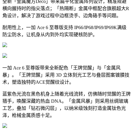
全新「金属魔方Deco」带来扁平化金属阵列设计，精准规避
横向握持时的指尖落点；「热隔断」金属中框配合旗舰超大R
角设计，解决了游戏过程中边框烫手、边角硌手等问题。
耐用性上，一加 Ace 6 至尊版支持 IP66/IP68/IP69/IP69K满级
防尘防水，让机身从内到外均实现硬核防护。
一加 Ace 6 至尊版带来全新配色「王牌觉醒」与「金属风
暴」。「王牌觉醒」采用 3D 立体刻光工艺与叠层图案镀膜技
术，塑造独特的ACE觉醒纹设计。
蓝紫色光流在黑色机身上随着光线流转，仿佛随时觉醒的王牌
猎手，唤醒深藏的热血 DNA。「金属风暴」则采用丝绸玻璃
工艺，叠加「钻石微闪层」，以纳米级蚀刻打造金属钛色光
泽，枪械金属质感十足。