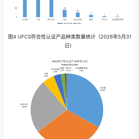
图4 UFCS符合性认证产品种类数量统计（2026年5月31
日）