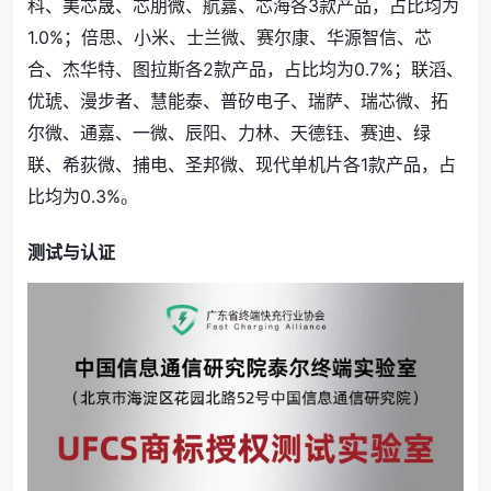
科、美芯晟、芯朋微、航嘉、芯海各3款产品，占比均为
1.0%；倍思、小米、士兰微、赛尔康、华源智信、芯
合、杰华特、图拉斯各2款产品，占比均为0.7%；联滔、
优琥、漫步者、慧能泰、普矽电子、瑞萨、瑞芯微、拓
尔微、通嘉、一微、辰阳、力林、天德钰、赛迪、绿
联、希荻微、捕电、圣邦微、现代单机片各1款产品，占
比均为0.3%。
测试与认证