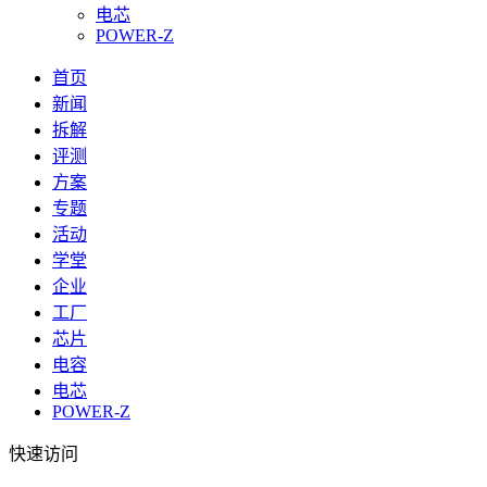
电芯
POWER-Z
首页
新闻
拆解
评测
方案
专题
活动
学堂
企业
工厂
芯片
电容
电芯
POWER-Z
快速访问