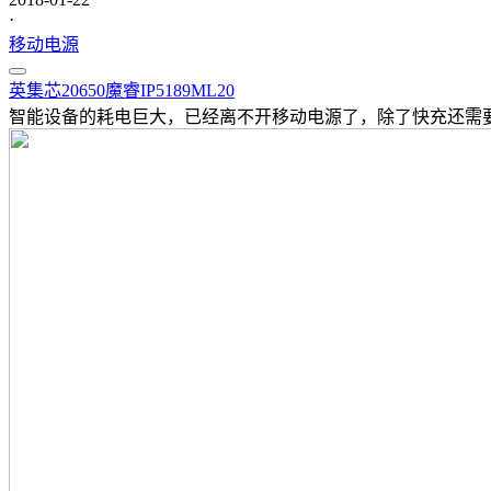
·
移动电源
英集芯
20650
魔睿
IP5189
ML20
智能设备的耗电巨大，已经离不开移动电源了，除了快充还需要容量