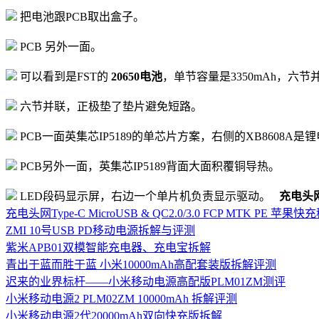
把电池跟PCB取出盒子。
PCB 另外一面。
可以看到是FST的
20650电池
，单节容量是3350mAh，六节
六节并联，正极垫了垫片避免短路。
PCB一面英集芯IP5189的单芯片方案，右侧的XB8608A
PCB另外一面，英集芯IP5189背面大面积覆铜导热。
LED段码显示屏，右边一个单片机负责显示驱动。
充电头
充电头网Type-C MicroUSB & QC2.0/3.0 FCP MTK PE
ZMI 10号USB PD移动电源拆解与评测
紫米APB01双模智能充电器、充电宝拆解
青出于蓝而胜于蓝 小米10000mAh高配套装版拆解评测
迟来的业界标杆——小米移动电源高配版PLM01ZM测评
小米移动电源2 PLM02ZM 10000mAh 拆解评测
小米移动电源2代20000mAh双向快充版拆解