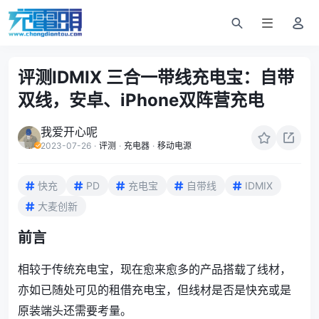
评测IDMIX 三合一带线充电宝：自带
双线，安卓、iPhone双阵营充电
我爱开心呢
2023-07-26
·
评测
·
充电器
·
移动电源
快充
PD
充电宝
自带线
IDMIX
大麦创新
前言
相较于传统充电宝，现在愈来愈多的产品搭载了线材，
亦如已随处可见的租借充电宝，但线材是否是快充或是
原装端头还需要考量。