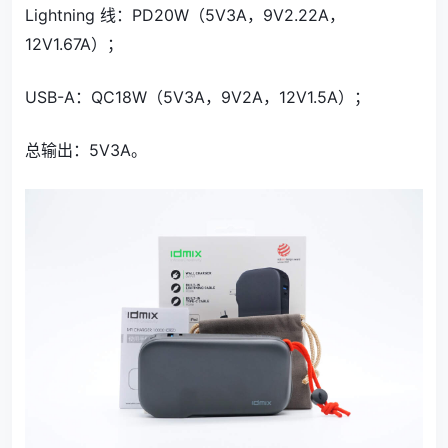
Lightning 线：PD20W（5V3A，9V2.22A，
12V1.67A）；
USB-A：QC18W（5V3A，9V2A，12V1.5A）；
总输出：5V3A。