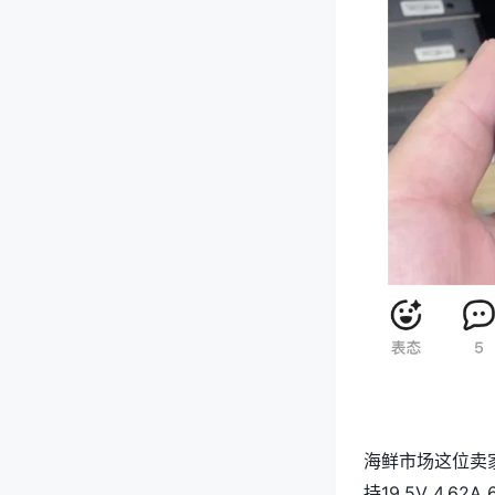
海鲜市场这位卖家
持19.5V 4