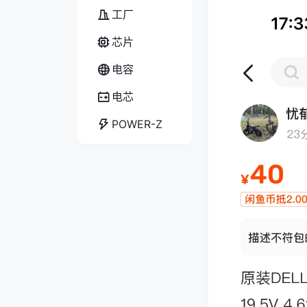
工厂
芯片
电容
电芯
POWER-Z