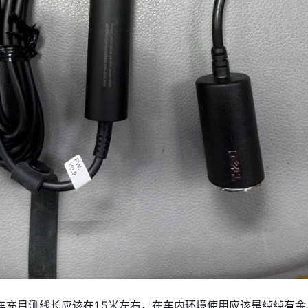
车充目测线长应该在1.5米左右，在车内环境使用应该是绰绰有余