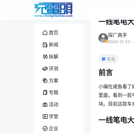
一线笔电大
首页
探厂高手
2024-12-23
·
新闻
拆解
车充
评测
前言
方案
小编在咸鱼看了
专题
里面，看到一款
块。目前这款车
活动
学堂
一线笔电大
企业