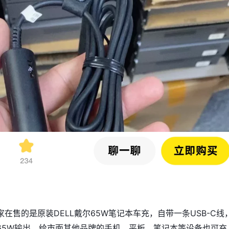
在售的是原装DELL戴尔65W笔记本车充，自带一条USB-C线
.62A 65W输出，给市面其他品牌的手机、平板、笔记本等设备也可充