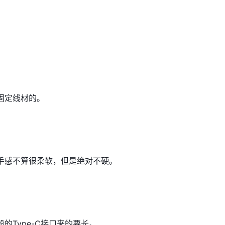
固定线材的。
手感不算很柔软，但是绝对不硬。
的Type-C接口来的要长。