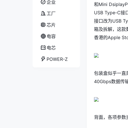
企业
和Mini Dsi
USB
Type-
C接
工厂
接口改为USB T
芯片
箱及拆解，这款数
电容
香港的Apple S
电芯
POWER-Z
包装盒似乎一直
40Gbps数据传
背面，各项参数