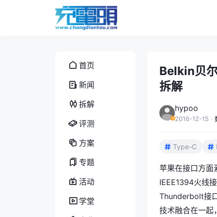
首页
Belkin贝
拆解
新闻
拆解
hypoo
2016-12-15
·
评测
方案
Type-C
专题
苹果在接口方面素
活动
IEEE1394
Thunderbol
学堂
技术融合在一起，