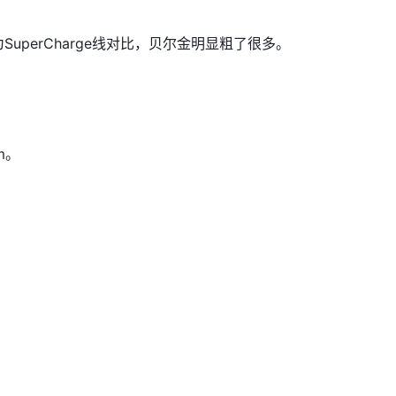
为S
uperCharge线对比，贝尔金明显粗了很多。
m。