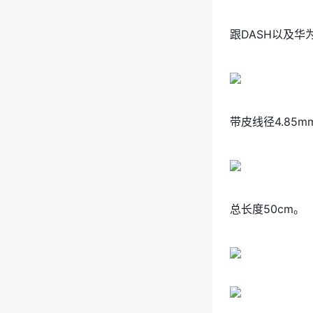
跟DASH以及
华
带皮线径4.85m
总长度50cm。