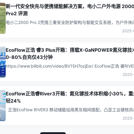
新一代安全快充与便携储能解决方案，电小二户外电源 200
Pro2 评测
电小二2000 Pro 2凭借三重安全防护架构与智能交互系统，为户外休
急救援等场景提供可靠电力解决方案，在两度电品类中无疑是一款避
2025-
选项。
...
EcoFlow正浩 睿3 Plus开箱：搭载X-GaNPOWER氮化镓
0-80%自充仅43分钟
https://www.bilibili.com/video/BV15H7ozjEsr/ EcoFlow正浩 睿RIVE
Plus 的
...
2025-
EcoFlow正浩睿River3开箱：氮化镓技术体积缩小30%，
轻24%
正浩EcoFlow RIVER3 移动储能站用黑灰相间搭配，凸显工业硬核
正面一块数显屏幕支持查看实时功率、剩余电量、剩余使用时间，
...
2025-