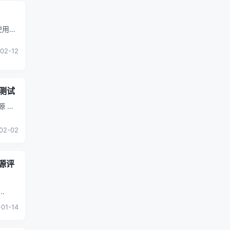
块使用新
02-12
充测试
源 快
02-02
电源评
...
01-14