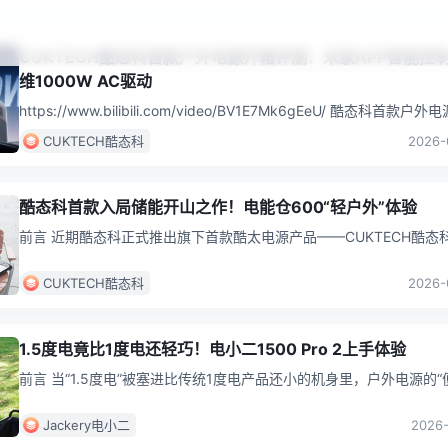
CUKTECH酷态科首款户外电源开箱评测：米家APP智能控
维1000W AC驱动
https://www.bilibili.com/video/BV1E7Mk6gEeU/ 酷态科首款户
仓600来了！整机仅6.5k
...
CUKTECH酷态科
2026-
酷态科首款入局储能开山之作！电能仓600“轻户外”体验
前言 近期酷态科正式推出旗下首款酷太电源产品——CUKTECH酷态
仓600，这标志着酷态科正式从数码快充、移动电源领域，延伸到了
CUKTECH酷态科
2026-
1.5度电竟比1度电还轻巧！电小二1500 Pro 2上手体验
前言 当“1.5度电”被塞进比传统1度电产品还小的机身里，户外电源的“
与“续航”之争，似乎第一次有了两全其美的答案。电小二1500 P
...
Jackery电小二
2026-