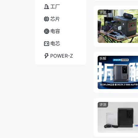
工厂
评测
芯片
电容
电芯
POWER-Z
拆解
评测