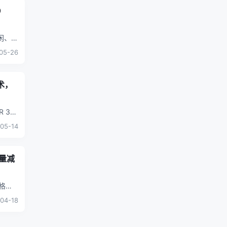
0
闲、应
不开的
05-26
技术，
R 3
05-14
重量减
风格；
04-18