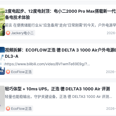
2度电起步、12度电封顶：电小二2000 Pro Max搭载新一
备电技术体验
前言 在便携储能行业从“应急备用”走向“日常刚需”的今天，户外电源
是单纯的数码补能工具，而是承担起露营供电、家庭备电乃至户外作
Jackery电小二
2026-
元
...
视频拆解：ECOFLOW正浩 德 DELTA 3 1000 Air户外电源E
DL3-A
https://www.bilibili.com/video/BV1wmTe69E9g/?
spm_id_from=333.1387.home
...
EcoFlow正浩
2026-
轻巧体型 + 10ms UPS，正浩 德 DELTA3 1000 Air 评测
轻量也能稳输出，守护关键设备，正浩 德 DELTA3 1000 Air 评测
...
EcoFlow正浩
2026-