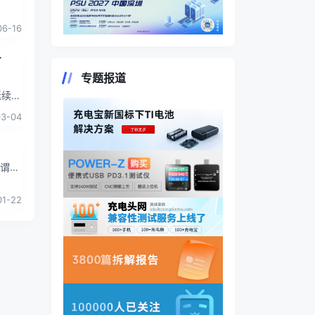
06-16
-
专题报道
延续了
多功
03-04
所谓半
时保
01-22