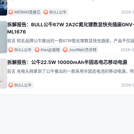
spm_id_from=333.1387.home
...
MERAKI茂睿芯
BULL公牛
2026-
拆解报告：BULL公牛67W 2A2C氮化镓数显快充插座GNV
ML1676
前言 知名品牌公牛推出的一款67W氮化镓数显快充插座，产品不仅
公牛在插座领域一贯的高品质与安全性，更创新性地将智能数显屏与
BULL公牛
Kiwi必易微
JoulWatt杰华特
2026-
能
...
拆解报告：公牛22.5W 10000mAh半固态电芯移动电源
前言 充电头网拿到了公牛推出的一款采用半固态电池的移动电源。
固态电池，可以理解为在传统锂离子电池体系里加入固态电解质，同
留少
...
BULL公牛
2026-