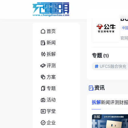
B
中
首页
官网
新闻
拆解
专题
(
1
)
评测
UFCS融合快充
方案
资讯
专题
活动
拆解
新闻
评测
财
学堂
拆解
企业