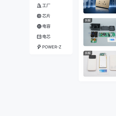
工厂
芯片
拆解
电容
电芯
POWER-Z
拆解