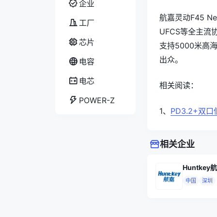
企业
航嘉灵动F45 N
工厂
UFCS等全主
芯片
支持5000米
出众。
电容
电芯
相关阅读：
POWER-Z
1、
PD3.2+双
相关企业
Huntkey
中国
深圳