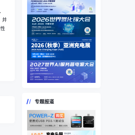
、
。并
靠性
专题报道