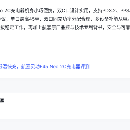
eo 2C充电器机身小巧便携，双C口设计实用，支持PD3.2、PPS
流协议，单口最高45W，双口同充功率分配合理，多设备补能从容
高海拔稳定工作，再加上航嘉原厂品控与技术专利背书，安全与可
口低温快充，航嘉灵动F45 Neo 2C充电器评测
航嘉