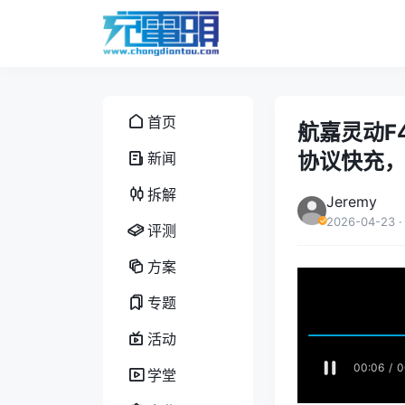
首页
航嘉灵动F4
协议快充，
新闻
拆解
Jeremy
2026-04-23
·
评测
方案
专题
活动
学堂