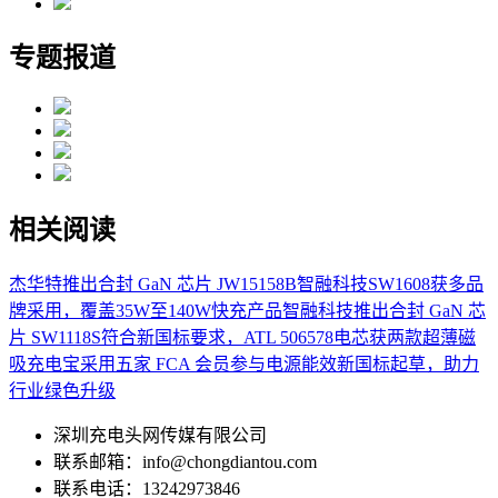
专题报道
相关阅读
杰华特推出合封 GaN 芯片 JW15158B
智融科技SW1608获多品
牌采用，覆盖35W至140W快充产品
智融科技推出合封 GaN 芯
片 SW1118S
符合新国标要求，ATL 506578电芯获两款超薄磁
吸充电宝采用
五家 FCA 会员参与电源能效新国标起草，助力
行业绿色升级
深圳充电头网传媒有限公司
联系邮箱：info@chongdiantou.com
联系电话：13242973846