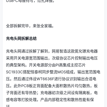
USB-C母座特写，过孔焊接。
全部拆解完毕，来张全家福。
充电头网拆解总结
充电头网通过拆解了解到，网易智造这款氮化镓充电器
采用开关电源宽范围输出，次级协议芯片控制输出电压
的典型架构。开关电源部分由PI高集成主控芯片
SC1933C搭配恒泰柯同步整流MOS组成，输出宽范围电
压。然后通过伟诠WT6636F进行协议识别输出合适电
压。此外PCB板正背面配备大面积散热片均匀散热，板
子背面还有导热垫；充电器初次级之间设有隔离板，电
感电容等打胶处理。产品内部稳定性和散热性能有保
证。