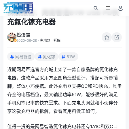
拆解报告：网易智造61W USB PD快
充氮化镓充电器
捣蛋猫
2020-09-28
·
充电器
·
拆解
网易智造
氮化镓
61W
近期网易严选官方商城上架了一款自家品牌的氮化镓充
电器，这款产品采用方正圆角造型设计，搭配可折叠插
脚，整体小巧便携。此外充电器支持QC和PD快充，具备
齐全的电压档位，最大输出功率61W，能够很好的满足
手机和笔记本的快充需求。下面充电头网就和小伙伴分
享这款充电器的拆解，看看其用料做工如何。
值得一提的是网易智造氮化镓充电器还有1A1C和双C口