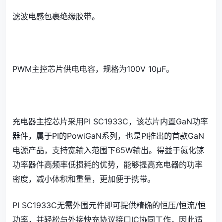
滤波电感包裹绝缘胶带。
PWM主控芯片供电电容，规格为100V 10μF。
充电器主控芯片采用PI SC1933C，该芯片内置GaN功率
器件，属于PI的PowiGaN系列，也是PI推出的首款GaN
电源产品，支持宽输入范围下65W输出。得益于氮化镓
功率器件高频率低损耗的优势，能够提高充电器的功率
密度，减小体积和重量，更加便于携带。
PI SC1933C无需外围元件即可提供精确的恒压/恒流/恒
功率，并轻松与外接快充协议接口IC协同工作，因此适