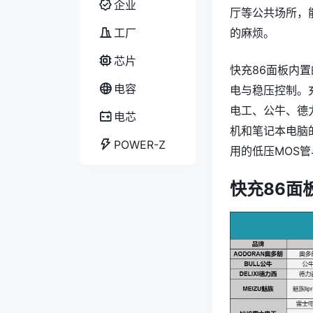
企业
厅等公共场所，
工厂
的麻烦。
芯片
快充86面板内置
电容
电与稳压控制。
电工、公牛、德
电芯
机和笔记本电脑
POWER-Z
用的低压MOS
快充86面