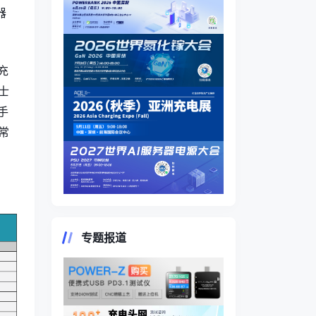
器
充
士
手
常
专题报道