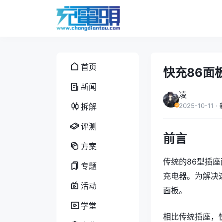
首页
快充86面
新闻
凌
拆解
2025-10-11
·
评测
前言
方案
传统的86型插
专题
充电器。为解决
活动
面板。
学堂
相比传统插座，