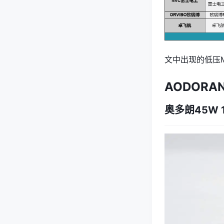
文中出现的
低压
AODORA
奥多朗45W 