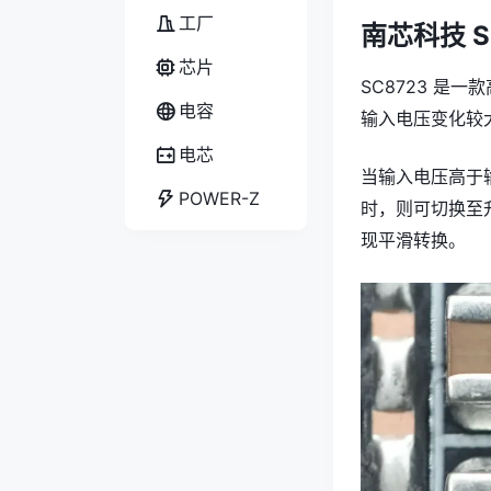
工厂
南芯科技 S
芯片
SC8723 是
电容
输入电压变化较
电芯
当输入电压高于
POWER-Z
时，则可切换至升
现平滑转换。