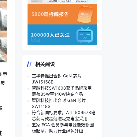
相关阅读
压电
杰华特推出合封 GaN 芯片
JW15158B
间灵
智融科技SW1608获多品牌采用，
覆盖35W至140W快充产品
智融科技推出合封 GaN 芯片
SW1118S
景
符合新国标要求，ATL 506578电
芯获两款超薄磁吸充电宝采用
五家 FCA 会员参与电源能效新国
标起草，助力行业绿色升级
能