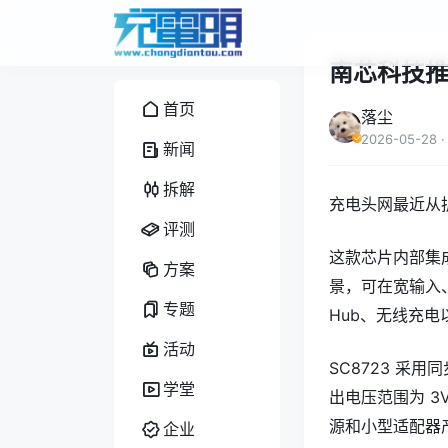
南芯科技推
首页
落尘
2026-05-28
·
新闻
拆解
充电头网最近从拆
评测
这款芯片内部集
方案
景，可在宽输入
专题
Hub、无线充
活动
SC8723 采用同
学堂
出电压范围为 3
源和小型适配器
企业