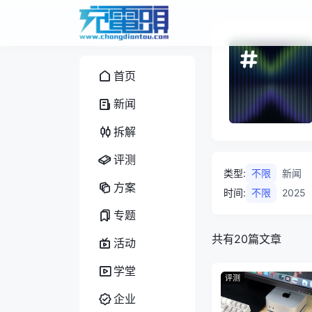
首页
新闻
拆解
评测
类型
:
不限
新闻
方案
时间
:
不限
2025
专题
共有20篇文章
活动
学堂
评测
企业