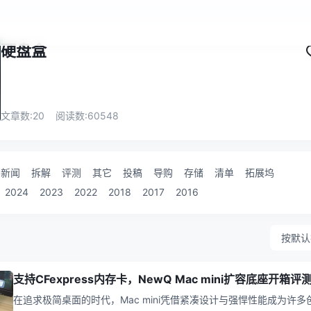
硬盘盒
文章数:
20
阅读数:
60548
新闻
拆解
评测
其它
投稿
导购
存储
清单
拓展坞
2024
2023
2022
2018
2017
2016
按默认
支持CFexpress内存卡，NewQ Mac mini扩容底座开箱评
在追求极简桌面的时代，Mac mini凭借紧凑设计与强悍性能成为许多