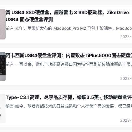
真 USB4 SSD硬盘盒，超越雷电 3 SSD驱动器，ZikeDrive
USB4 固态硬盘盒评测
前言 去年，苹果新发布的 MacBook Pro M2 已然上架销售，MacBook Pro
M2 最高内存为24GB、2TB固态硬盘
...
2023-
阿卡西斯USB4硬盘盒评测：内置致态TiPlus5000固态硬盘
前言 一直以来，雷电全功能高速接口因为特性而刷新传输速率的上限，随
后苹果在最新一代MacBook Pro 13、Macbook Air
...
2023-
Type-C3.1高速，尽享品质存储，绿联3.5英寸移动硬盘盒
前言 如今，随着存储技术的日益成熟和个人存储产品的发展，都已经能满
足家庭用户的日常使用需求；近期，充电头网在面对淘汰的固态硬盘
时，
...
2023-