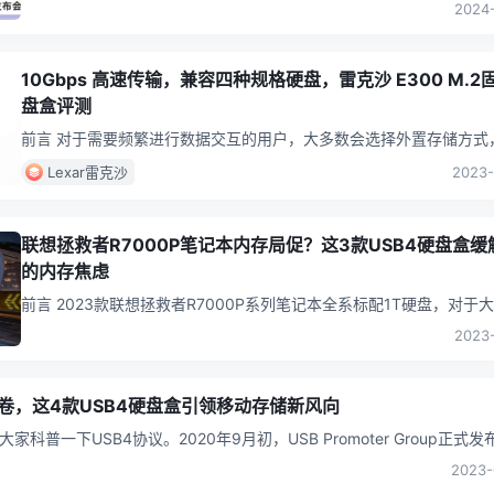
2024-
10Gbps 高速传输，兼容四种规格硬盘，雷克沙 E300 M.2
盘盒评测
前言 对于需要频繁进行数据交互的用户，大多数会选择外置存储方式，此
方案能够更为便捷的存取数据，虽暂不能比拟“主板安装”或“统一内存”
Lexar雷克沙
2023-
联想拯救者R7000P笔记本内存局促？这3款USB4硬盘盒缓
的内存焦虑
前言 2023款联想拯救者R7000P系列笔记本全系标配1T硬盘，对于大部分
用户来说1TB大概率是不够用的，尤其是对于3A游戏爱好者以
...
2023-
卷，这4款USB4硬盘盒引领移动存储新风向
...
2023-