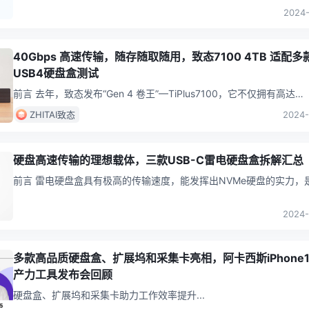
等设备进行存储升级拓展，但其体型较大且并不一定具备多个卡槽设
2024-
此
...
40Gbps 高速传输，随存随取随用，致态7100 4TB 适配多
USB4硬盘盒测试
前言 去年，致态发布“Gen 4 卷王”—TiPlus7100，它不仅拥有高达
7000MB/s的顺序读取速度，而且采用晶栈®Xtack
...
ZHITAI致态
2024-
硬盘高速传输的理想载体，三款USB-C雷电硬盘盒拆解汇总
前言 雷电硬盘盒具有极高的传输速度，能发挥出NVMe硬盘的实力，是高端
产品的象征。雷电硬盘盒相比传统的USB-C硬盘盒，采用更厚重的机
.
2024-
多款高品质硬盘盒、扩展坞和采集卡亮相，阿卡西斯iPhone1
产力工具发布会回顾
硬盘盒、扩展坞和采集卡助力工作效率提升
...