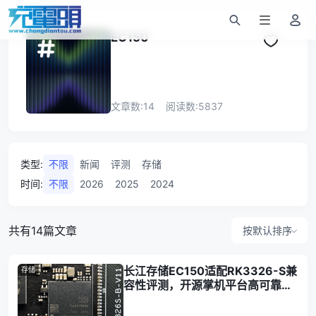
EC150
文章数:
14
阅读数:
5837
类型
:
不限
新闻
评测
存储
时间
:
不限
2026
2025
2024
共有14篇文章
按默认排序
长江存储EC150适配RK3326-S兼
存储
容性评测，开源掌机平台高可靠性
答卷